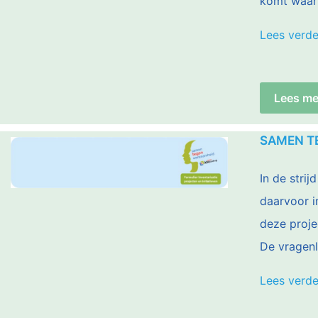
komt waar 
Lees verde
Lees me
SAMEN TE
In de strij
daarvoor i
deze projec
De vragenli
Lees verde