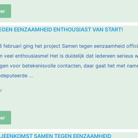
eenzaamheid
er
start
met
EGEN EENZAAMHEID ENTHOUSIAST VAN START!
inventarisatie”
 februari ging het project Samen tegen eenzaamheid officie
 veel enthousiasme! Het is duidelijk dat iedereen serieus 
en voor betekenisvolle contacten, daar gaat het met name o
edeputeerde …
“Samen
r
tegen
eenzaamheid
er
enthousiast
van
IJEENKOMST SAMEN TEGEN EENZAAMHEID