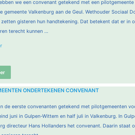
ebben we een convenant getekend met een pilotgemeente 
de gemeente Valkenburg aan de Geul. Wethouder Sociaal D
 zetten gisteren hun handtekening. Dat betekent dat er in
ren terecht kunnen …
“Ook
r
Valkenburg
aan
er
de
Geul
MEENTEN ONDERTEKENEN CONVENANT
strijdt
mee:
jn de eerste convenanten getekend met pilotgemeenten vo
Samen
ind juni in Gulpen-Wittem en half juli in Valkenburg. In G
tegen
g directeur Hans Hollanders het convenant. Daarin staat o
eenzaamheid”