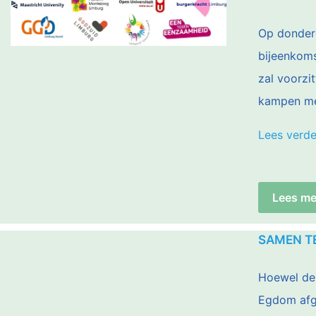
Op donderd
bijeenkoms
zal voorzi
kampen m
Lees verde
Lees me
SAMEN TE
Hoewel de 
Egdom afge