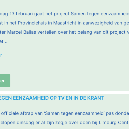
start!”
ag 13 februari gaat het project Samen tegen eenzaamheid o
t in het Provinciehuis in Maastricht in aanwezigheid va
tter Marcel Ballas vertellen over het belang van dit project
et …
“Aftrapbijeenkomst
r
Samen
tegen
er
eenzaamheid”
GEN EENZAAMHEID OP TV EN IN DE KRANT
officiele aftrap van ‘Samen tegen eenzaamheid’ pas donder
lopen dinsdag er al zijn zegje over doen bij Limburg Cent