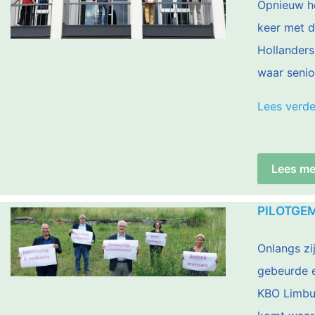
Opnieuw h
keer met 
Hollanders
waar senio
Lees verde
Lees me
PILOTGE
Onlangs zi
gebeurde e
KBO Limbur