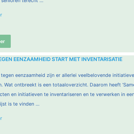
senioren terecht …
“Pilotgemeenten
r
ondertekenen
convenant”
er
GEN EENZAAMHEID START MET INVENTARISATIE
d tegen eenzaamheid zijn er allerlei veelbelovende initiatiev
n. Wat ontbreekt is een totaaloverzicht. Daarom heeft ‘Sa
ten en initiatieven te inventariseren en te verwerken in een
jst is te vinden …
“Samen
r
tegen