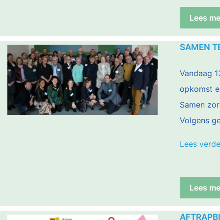
Lees me
SAMEN T
Vandaag 13
opkomst en
Samen zorg
Volgens g
Lees verde
Lees me
AFTRAPB