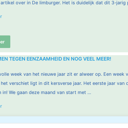
artikel over in De limburger. Het is duidelijk dat dit 3-jarig
“Samen
r
tegen
eenzaamheid
er
op
TV
EN TEGEN EENZAAMHEID EN NOG VEEL MEER!
en
in
volle week van het nieuwe jaar zit er alweer op. Een week 
de
 het verschiet ligt in dit kersverse jaar. Het eerste jaar v
krant”
in in! We gaan deze maand van start met …
“2020
r
Samen
tegen