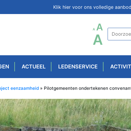
Klik hier voor ons volledige aanbo
LETT
A
LETTERTYPE
A
LET
A
GROO
GROOTTE
GR
RESET
VERKLEINEN.
VER
GEN
ACTUEEL
LEDENSERVICE
ACTIVI
oject eenzaamheid
» Pilotgemeenten ondertekenen convenan