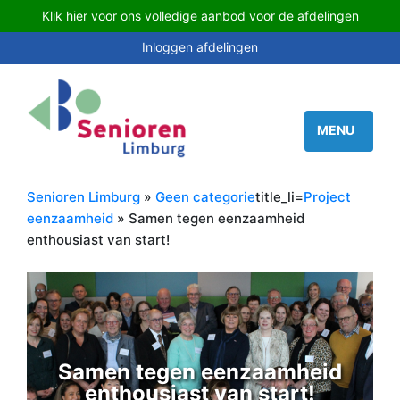
Klik hier voor ons volledige aanbod voor de afdelingen
Inloggen afdelingen
Senioren Limburg
»
Geen categorie
title_li=
Project
eenzaamheid
» Samen tegen eenzaamheid
enthousiast van start!
Samen tegen eenzaamheid
enthousiast van start!