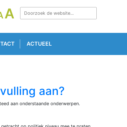
LETTERTYPE
A
LETTERTYPE
A
TTERTYPE
GROOTTE
GROOTTE
OOTTE
VERGROTEN.
RESETTEN.
RKLEINEN.
TACT
ACTUEEL
vulling aan?
esteed aan onderstaande onderwerpen.
 getracht op politiek niveau mee te praten