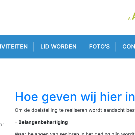
LE
A
GR
VE
IVITEITEN
LID WORDEN
FOTO'S
CON
g
Hoe geven wij hier in
Om de doelstelling te realiseren wordt aandacht b
– Belangenbehartiging
or
Waar belangen van senioren in het geding zijn wordt