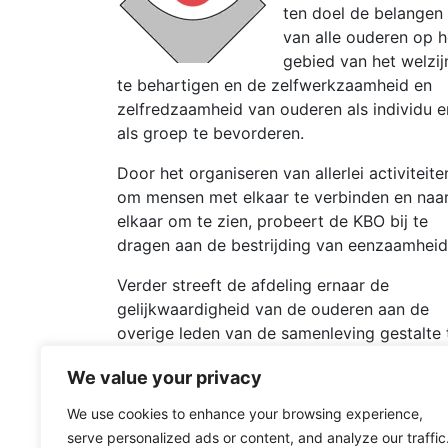
ten doel de belangen
van alle ouderen op h
gebied van het welzij
te behartigen en de zelfwerkzaamheid en
zelfredzaamheid van ouderen als individu e
als groep te bevorderen.
Door het organiseren van allerlei activiteite
om mensen met elkaar te verbinden en naa
elkaar om te zien, probeert de KBO bij te
dragen aan de bestrijding van eenzaamheid
Verder streeft de afdeling ernaar de
gelijkwaardigheid van de ouderen aan de
overige leden van de samenleving gestalte 
geven en te streven naar een optimaal welz
We value your privacy
voor ouderen, in het bijzonder die van de
eigen leden.
We use cookies to enhance your browsing experience,
serve personalized ads or content, and analyze our traffic