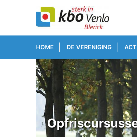
HOME
DE VERENIGING
ACT
Opfriscursusse