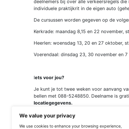
deelnemers bij over alle verkeersregels die
individuele praktijkrit in de eigen auto (geh
De cursussen worden gegeven op de volgend
Kerkrade: maandag 8,15 en 22 november, st
Heerlen: woensdag 13, 20 en 27 oktober, st
Voerendaal: dinsdag 23, 30 november en 7 
I
ets voor jou?
Je kunt je tot twee weken voor aanvang van
bellen met 088-5248850. Deelname is grati
locatiegegevens.
(Onze opfriscursussen zijn georganiseerd v
We value your privacy
richtlijnen kunnen we je een online versie a
We use cookies to enhance your browsing experience,