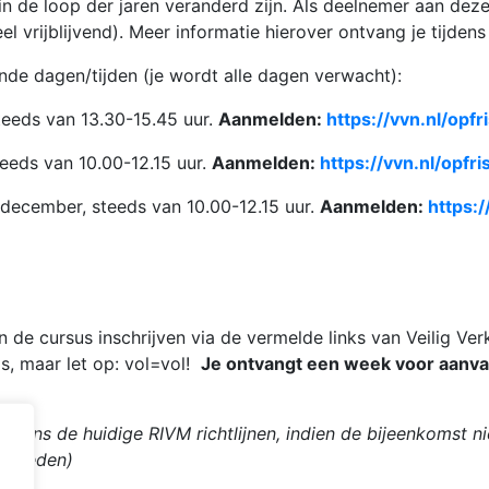
 in de loop der jaren veranderd zijn. Als deelnemer aan de
eel vrijblijvend). Meer informatie hierover ontvang je tijdens
e dagen/tijden (je wordt alle dagen verwacht):
eeds van 13.30-15.45 uur.
Aanmelden:
https://vvn.nl/opf
eeds van 10.00-12.15 uur.
Aanmelden:
https://vvn.nl/opfr
december, steeds van 10.00-12.15 uur.
Aanmelden:
https:/
 de cursus inschrijven via de vermelde links van Veilig Ver
s, maar let op: vol=vol!
Je ontvangt een week voor aanva
olgens de huidige RIVM richtlijnen, indien de bijeenkomst
anbieden)