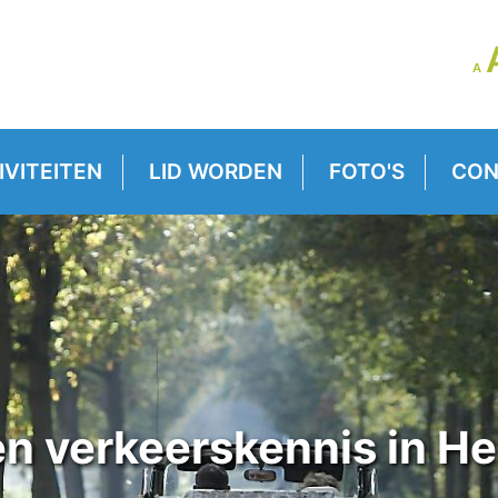
LE
A
GR
VE
IVITEITEN
LID WORDEN
FOTO'S
CON
n verkeerskennis in He