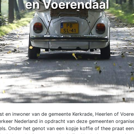
en Voerendaal
ist en inwoner van de gemeente Kerkrade, Heerlen of Voere
Verkeer Nederland in opdracht van deze gemeenten organise
s. Onder het genot van een kopje koffie of thee praat een g