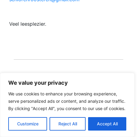
Veel leesplezier.
We value your privacy
We use cookies to enhance your browsing experience,
Copyright 2026 · Realisatie Europe Web Media ·
serve personalized ads or content, and analyze our traffic.
Vormgeving Hoenenenvandooren
By clicking "Accept All", you consent to our use of cookies.
Beheerderslogin
·
Privacy Statement
·
Disclaimer
Customize
Reject All
Accept All