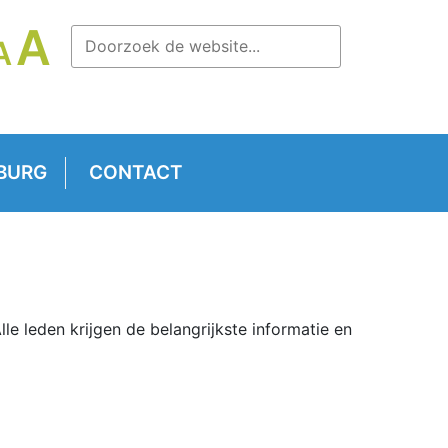
LETTERTYPE
A
LETTERTYPE
A
TTERTYPE
GROOTTE
GROOTTE
OOTTE
VERGROTEN.
RESETTEN.
RKLEINEN.
BURG
CONTACT
lle leden krijgen de belangrijkste informatie en