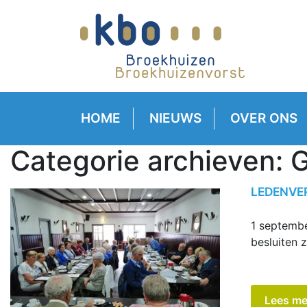
HOME
NIEUWS
OVER ONS
Categorie archieven:
G
LEDENVE
1 septembe
besluiten 
Lees me