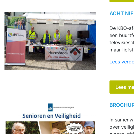
ACHT NI
De KBO-afd
een buurtf
televisies
maar liefs
Lees verde
Lees me
BROCHURE
In samenwe
over veili