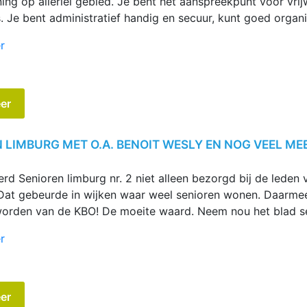
ing op allerlei gebied. Je bent het aanspreekpunt voor vrij
’s. Je bent administratief handig en secuur, kunt goed organ
“KBO
r
Limburg
zoekt
een
er
spin
in
het
 LIMBURG MET O.A. BENOIT WESLY EN NOG VEEL ME
web”
rd Senioren limburg nr. 2 niet alleen bezorgd bij de lede
Dat gebeurde in wijken waar weel senioren wonen. Daarme
worden van de KBO! De moeite waard. Neem nou het blad s
“Senioren
r
Limburg
met
o.a.
er
Benoit