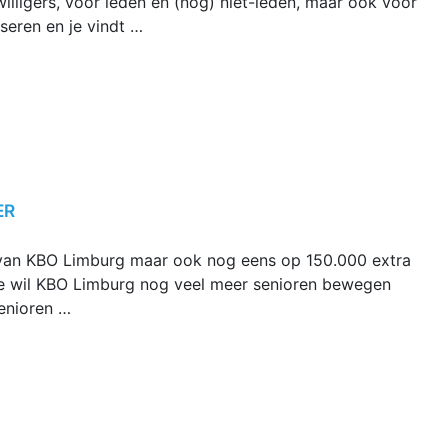
willigers, voor leden én (nog) niet-leden, maar ook voor
iseren en je vindt …
ER
n van KBO Limburg maar ook nog eens op 150.000 extra
e wil KBO Limburg nog veel meer senioren bewegen
enioren …