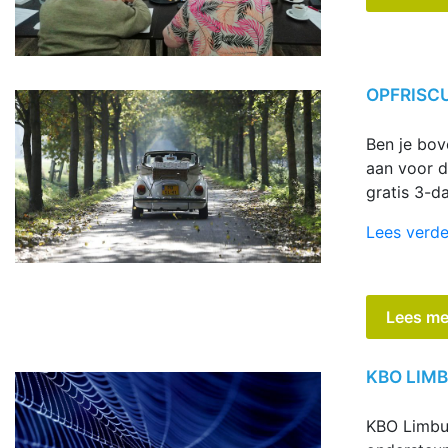
OPFRISC
Ben je bov
aan voor d
gratis 3-d
Lees verde
Lees me
KBO LIMB
KBO Limbur