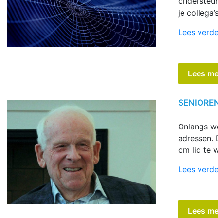
ondersteun
je collega
Lees verde
Lees me
SENIOREN
Onlangs we
adressen. 
om lid te 
Lees verde
Lees me