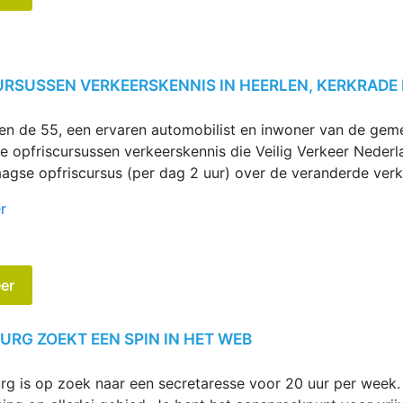
URSUSSEN VERKEERSKENNIS IN HEERLEN, KERKRADE
en de 55, een ervaren automobilist en inwoner van de gem
e opfriscursussen verkeerskennis die Veilig Verkeer Neder
aagse opfriscursus (per dag 2 uur) over de veranderde verk
“Opfriscursussen
r
verkeerskennis
in
Heerlen,
er
Kerkrade
en
Voerendaal”
URG ZOEKT EEN SPIN IN HET WEB
g is op zoek naar een secretaresse voor 20 uur per week. 