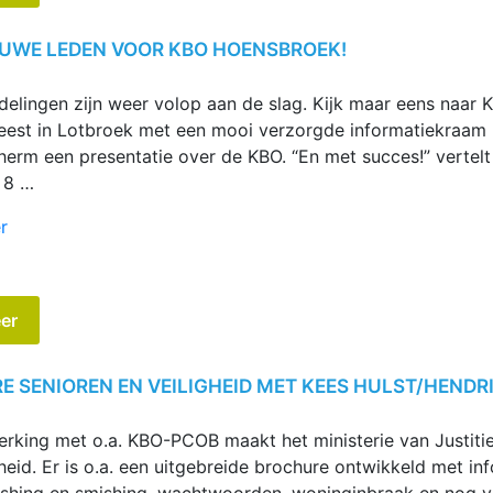
Wesly
en
EUWE LEDEN VOOR KBO HOENSBROEK!
nog
veel
elingen zijn weer volop aan de slag. Kijk maar eens naar
meer”
eest in Lotbroek met een mooi verzorgde informatiekraam me
cherm een presentatie over de KBO. “En met succes!” verte
t 8 …
“Acht
r
nieuwe
leden
voor
er
KBO
Hoensbroek!”
 SENIOREN EN VEILIGHEID MET KEES HULST/HENDR
rking met o.a. KBO-PCOB maakt het ministerie van Justitie
gheid. Er is o.a. een uitgebreide brochure ontwikkeld met inf