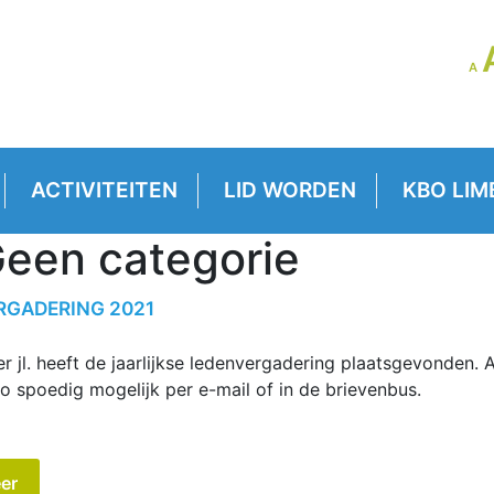
LE
A
GR
VE
ACTIVITEITEN
LID WORDEN
KBO LIM
een categorie
RGADERING 2021
r jl. heeft de jaarlijkse ledenvergadering plaatsgevonden. A
zo spoedig mogelijk per e-mail of in de brievenbus.
er