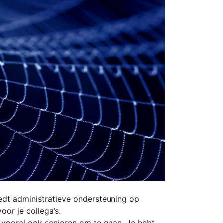
edt administratieve ondersteuning op
oor je collega’s.
 vooral ook senioren om te gaan. Je hebt