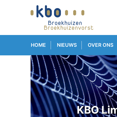
HOME
NIEUWS
OVER ONS
KBO Lim