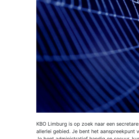
KBO Limburg is op zoek naar een secretares
allerlei gebied. Je bent het aanspreekpunt v
Je bent administratief handig en secuur, k