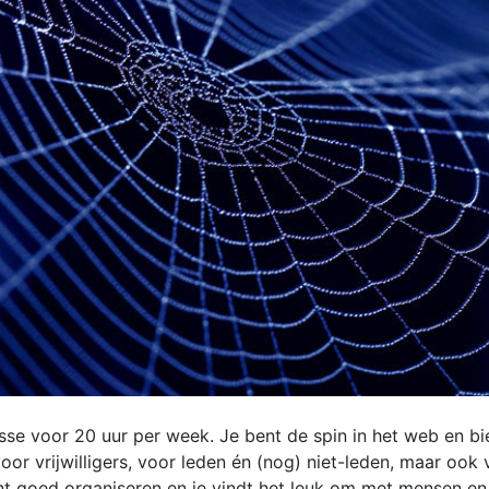
se voor 20 uur per week. Je bent de spin in het web en bi
oor vrijwilligers, voor leden én (nog) niet-leden, maar ook v
unt goed organiseren en je vindt het leuk om met mensen en