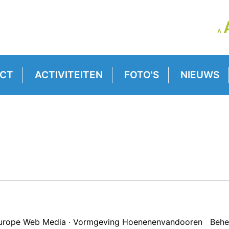
LE
A
GR
VE
CT
ACTIVITEITEN
FOTO'S
NIEUWS
 Europe Web Media · Vormgeving Hoenenenvandooren
Behe