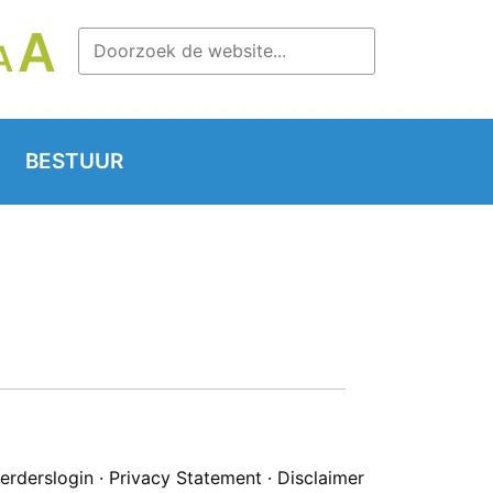
LETTERTYPE
A
LETTERTYPE
A
TTERTYPE
GROOTTE
GROOTTE
OOTTE
VERGROTEN.
RESETTEN.
RKLEINEN.
BESTUUR
erderslogin
·
Privacy Statement
·
Disclaimer