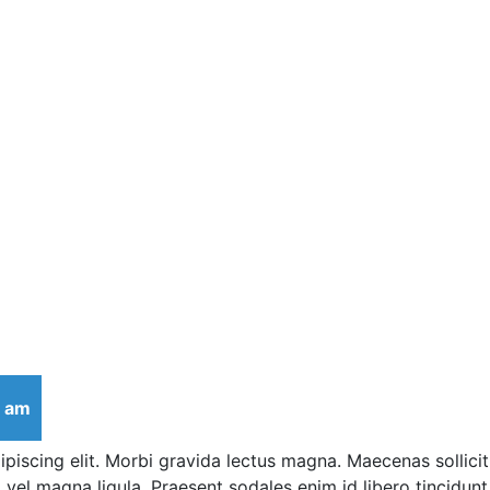
0 am
piscing elit. Morbi gravida lectus magna. Maecenas sollici
vel magna ligula. Praesent sodales enim id libero tincidunt,