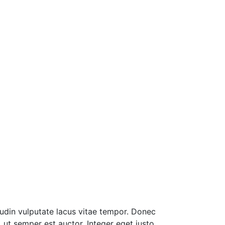
tudin vulputate lacus vitae tempor. Donec
 ut semper est auctor. Integer eget justo