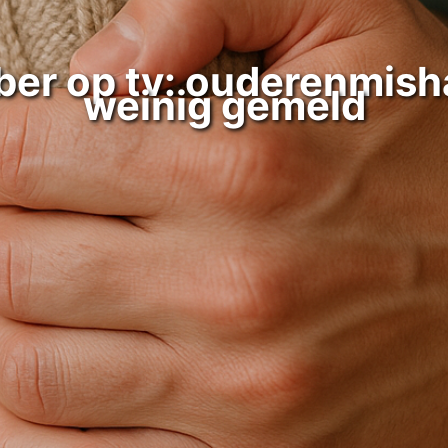
ber op tv: ouderenmish
weinig gemeld