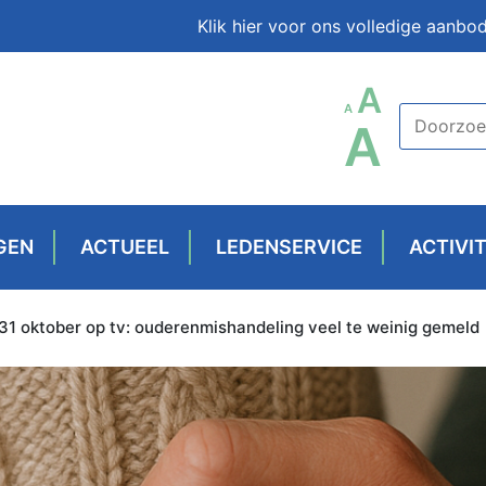
Klik hier voor ons volledige aanbo
LETT
A
LETTERTYPE
A
LET
A
GROO
GROOTTE
GR
RESET
VERKLEINEN.
VER
GEN
ACTUEEL
LEDENSERVICE
ACTIVI
31 oktober op tv: ouderenmishandeling veel te weinig gemeld