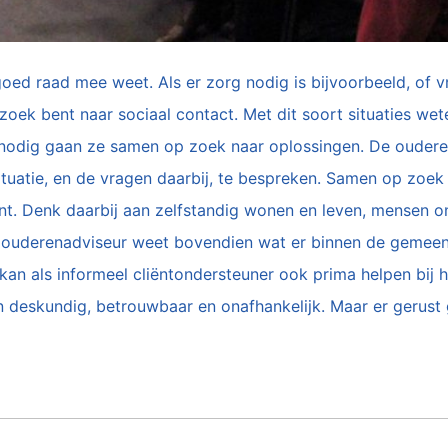
 goed raad mee weet. Als er zorg nodig is bijvoorbeeld, of vr
p zoek bent naar sociaal contact. Met dit soort situaties w
nodig gaan ze samen op zoek naar oplossingen. De ouderen
uatie, en de vragen daarbij, te bespreken. Samen op zoek 
unt. Denk daarbij aan zelfstandig wonen en leven, mensen o
e ouderenadviseur weet bovendien wat er binnen de gemee
ij kan als informeel cliëntondersteuner ook prima helpen bij
deskundig, betrouwbaar en onafhankelijk. Maar er gerust ge