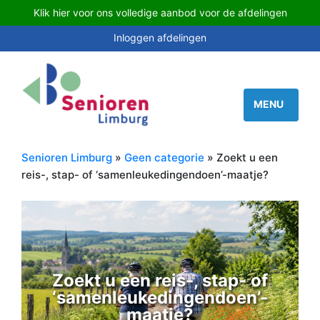
Klik hier voor ons volledige aanbod voor de afdelingen
Inloggen afdelingen
Senioren Limburg
»
Geen categorie
» Zoekt u een
reis-, stap- of ‘samenleukedingendoen’-maatje?
Zoekt u een reis-, stap- of
‘samenleukedingendoen’-
maatje?