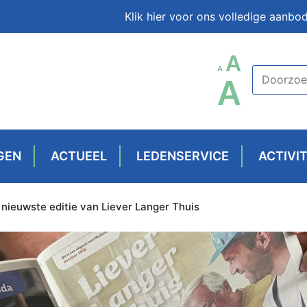
Klik hier voor ons volledige aanbo
LETT
A
LETTERTYPE
A
LET
A
GROO
GROOTTE
GR
RESET
VERKLEINEN.
VER
GEN
ACTUEEL
LEDENSERVICE
ACTIVI
nieuwste editie van Liever Langer Thuis