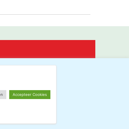
NU LID WORDEN
en
Accepteer Cookies
·
·
Beheerderslogin
Privacy Statement
Disclaimer