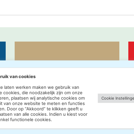
ACTUEEL
ruik van cookies
te laten werken maken we gebruik van
e cookies, die noodzakelijk zijn om onze
eren, plaatsen wij analytische cookies om
Cookie Instelling
eit van onze website te meten en functies
en. Door op “Akkoord” te klikken geeft u
tsen van alle cookies. Indien u kiest voor
nkel functionele cookies.
ope Web Media · Vormgeving Hoenenenvandooren