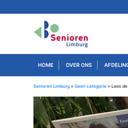
HOME
OVER ONS
AFDELIN
Senioren Limburg
»
Geen categorie
» Lees de 