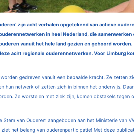
Ouderen’ zijn acht verhalen opgetekend van actieve ouder
 ouderennetwerken in heel Nederland, die samenwerken o
ouderen vanuit het hele land gezien en gehoord worden
n deze acht regionale ouderennetwerken. Voor Limburg k
n worden gedreven vanuit een bepaalde kracht. Ze zetten zic
ken hun netwerk of zetten zich in binnen het onderwijs. Da
rden. Ze worstelen met ziek zijn, komen obstakels tegen of
r de Stem van Ouderen’ aangeboden aan het Ministerie van VWS
n ziet het belang van ouderenparticipatie! Met deze public