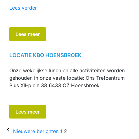
“Doe
Lees verder
middagen
(even
weken)”
Lees meer
LOCATIE KBO HOENSBROEK
Onze wekelijkse lunch en alle activiteiten worden
gehouden in onze vaste locatie: Ons Trefcentrum
Pius XII-plein 38 6433 CZ Hoensbroek
Lees meer
Berichten
Nieuwere berichten
1
2