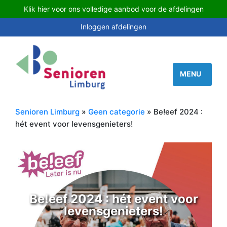
Klik hier voor ons volledige aanbod voor de afdelingen
Inloggen afdelingen
Senioren Limburg
»
Geen categorie
» Be!eef 2024 :
hét event voor levensgenieters!
Be!eef 2024 : hét event voor
levensgenieters!