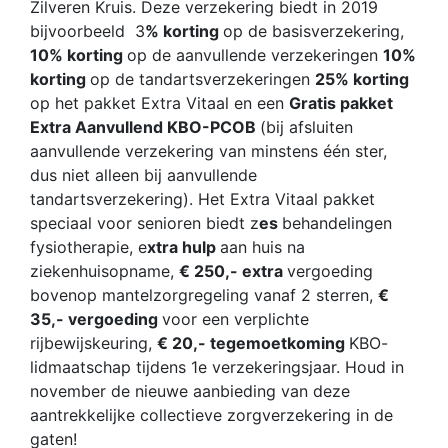
Zilveren Kruis. Deze verzekering biedt in 2019
bijvoorbeeld 3
% korting
op de basisverzekering,
10% korting
op de aanvullende verzekeringen
10%
korting
op de tandartsverzekeringen
25% korting
op het pakket Extra Vitaal en een
Gratis pakket
Extra Aanvullend KBO-PCOB
(bij afsluiten
aanvullende verzekering van minstens één ster,
dus niet alleen bij aanvullende
tandartsverzekering). Het Extra Vitaal pakket
speciaal voor senioren biedt z
es
behandelingen
fysiotherapie, e
xtra hulp
aan huis na
ziekenhuisopname,
€ 250,- extra
vergoeding
bovenop mantelzorgregeling vanaf 2 sterren,
€
35,- vergoeding
voor een verplichte
rijbewijskeuring,
€ 20,- tegemoetkoming
KBO-
lidmaatschap tijdens 1e verzekeringsjaar. Houd in
november de nieuwe aanbieding van deze
aantrekkelijke collectieve zorgverzekering in de
gaten!