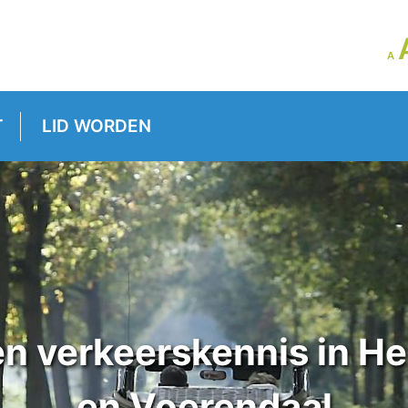
LE
A
GR
VE
T
LID WORDEN
n verkeerskennis in He
en Voerendaal