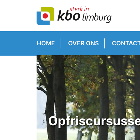
HOME
OVER ONS
CONTAC
Opfriscursusse