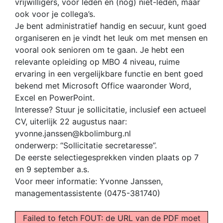
vrijwilligers, voor leden én (nog) niet-leden, maar
ook voor je collega’s.
Je bent administratief handig en secuur, kunt goed
organiseren en je vindt het leuk om met mensen en
vooral ook senioren om te gaan. Je hebt een
relevante opleiding op MBO 4 niveau, ruime
ervaring in een vergelijkbare functie en bent goed
bekend met Microsoft Office waaronder Word,
Excel en PowerPoint.
Interesse? Stuur je sollicitatie, inclusief een actueel
CV, uiterlijk 22 augustus naar:
yvonne.janssen@kbolimburg.nl
onderwerp: “Sollicitatie secretaresse”.
De eerste selectiegesprekken vinden plaats op 7
en 9 september a.s.
Voor meer informatie: Yvonne Janssen,
managementassistente (0475-381740)
Failed to fetch FOUT: de URL van de PDF moet